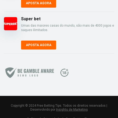
APOSTA AGORA
Super bet
Umas das maiores casas do mundo, são mais de 4000 jogos e
saques ilimitados.
APOSTA AGORA
Copyright © 2024 Free Betting Tips. Todos os direitos reservados |
Desenvolvido por
Insights de Marketing