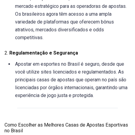
mercado estratégico para as operadoras de apostas.
Os brasileiros agora têm acesso a uma ampla
variedade de plataformas que oferecem bônus
atrativos, mercados diversificados e odds
competitivas.
2.
Regulamentação e Segurança
Apostar em esportes no Brasil é seguro, desde que
você utilize sites licenciados e regulamentados. As
principais casas de apostas que operam no país são
licenciadas por órgãos internacionais, garantindo uma
experiência de jogo justa e protegida.
Como Escolher as Melhores Casas de Apostas Esportivas
no Brasil