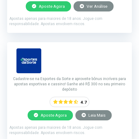
ganhar
Aposte Agora
Ver Análise
agora!
Apostas apenas para maiores de 18 anos. Jogue com
responsabilidade. Apostas envolvem riscos.
Cadastre-se na Esportes da Sorte e aproveite bônus incríveis para
apostas esportivas e cassino! Ganhe até R$ 300 no seu primeiro
depósito
4.7
Aposte Agora
Leia Mais
Apostas apenas para maiores de 18 anos. Jogue com
responsabilidade. Apostas envolvem riscos.