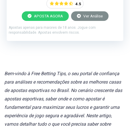
4.5
APOSTA AGORA
Ver Análise
Apostas apenas para maiores de 18 anos. Jogue com
responsabilidade. Apostas envolvem riscos.
Bem-vindo à Free Betting Tips, o seu portal de confiança
para análises e recomendações sobre as melhores casas
de apostas esportivas no Brasil. No cenário crescente das
apostas esportivas, saber onde e como apostar é
fundamental para maximizar seus lucros e garantir uma
experiência de jogo segura e agradável. Neste artigo,
vamos detalhar tudo o que você precisa saber sobre