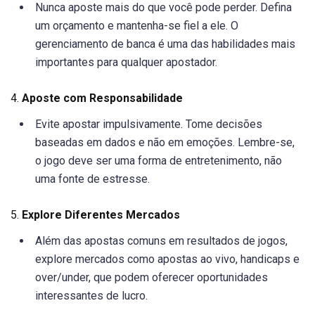
Nunca aposte mais do que você pode perder. Defina
um orçamento e mantenha-se fiel a ele. O
gerenciamento de banca é uma das habilidades mais
importantes para qualquer apostador.
4.
Aposte com Responsabilidade
Evite apostar impulsivamente. Tome decisões
baseadas em dados e não em emoções. Lembre-se,
o jogo deve ser uma forma de entretenimento, não
uma fonte de estresse.
5.
Explore Diferentes Mercados
Além das apostas comuns em resultados de jogos,
explore mercados como apostas ao vivo, handicaps e
over/under, que podem oferecer oportunidades
interessantes de lucro.