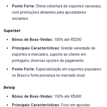
Ponto Forte:
Ótima cobertura de esportes nacionais,
com promoções atraentes para apostadores
iniciantes.
Superbet
Bônus de Boas-Vindas:
100% até R$200
Principais Características:
Grande variedade de
esportes e mercados, suporte ao cliente em
português, diversas opções de pagamento.
Ponto Forte:
Especialização em esportes populares
no Brasil e forte presença no mercado local.
Betvip
Bônus de Boas-Vindas:
150% até R$400
Principais Características:
Foco em apostas