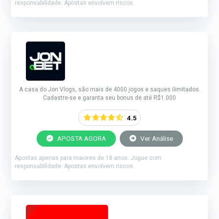
responsabilidade. Apostas envolvem riscos.
A casa do Jon Vlogs, são mais de 4000 jogos e saques ilimitados.
Cadastre-se e garanta seu bonus de até R$1.000
4.5
APOSTA AGORA
Ver Análise
Apostas apenas para maiores de 18 anos. Jogue com
responsabilidade. Apostas envolvem riscos.