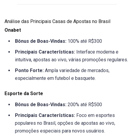
Análise das Principais Casas de Apostas no Brasil
Onabet
Bônus de Boas-Vindas:
100% até R$300
Principais Características:
Interface moderna e
intuitiva, apostas ao vivo, várias promoções regulares.
Ponto Forte:
Ampla variedade de mercados,
especialmente em futebol e basquete.
Esporte da Sorte
Bônus de Boas-Vindas:
200% até R$500
Principais Características:
Foco em esportes
populares no Brasil, opções de apostas ao vivo,
promoções especiais para novos usuários.