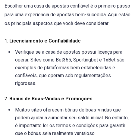
Escolher uma casa de apostas confiável é o primeiro passo
para uma experiência de apostas bem-sucedida. Aqui estão
os principais aspectos que você deve considerar:
1.
Licenciamento e Confiabilidade
Verifique se a casa de apostas possui licença para
operar. Sites como Bet365, Sportingbet e 1xBet são
exemplos de plataformas bem estabelecidas e
confiáveis, que operam sob regulamentações
rigorosas.
2.
Bônus de Boas-Vindas e Promoções
Muitos sites oferecem bônus de boas-vindas que
podem ajudar a aumentar seu saldo inicial. No entanto,
é importante ler os termos e condições para garantir
que o bônus seja realmente vantajoso.