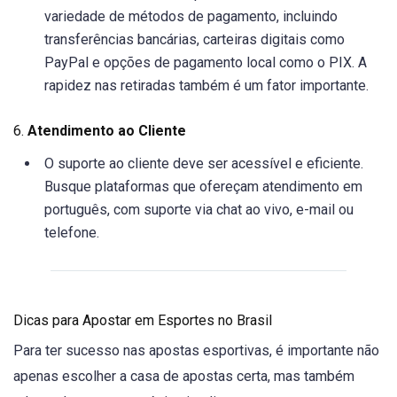
variedade de métodos de pagamento, incluindo
transferências bancárias, carteiras digitais como
PayPal e opções de pagamento local como o PIX. A
rapidez nas retiradas também é um fator importante.
6.
Atendimento ao Cliente
O suporte ao cliente deve ser acessível e eficiente.
Busque plataformas que ofereçam atendimento em
português, com suporte via chat ao vivo, e-mail ou
telefone.
Dicas para Apostar em Esportes no Brasil
Para ter sucesso nas apostas esportivas, é importante não
apenas escolher a casa de apostas certa, mas também