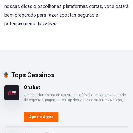
nossas dicas e escolher as plataformas certas, você estará
bem preparado para fazer apostas seguras e
potencialmente lucrativas.
Tops Cassinos
Onabet
Onabet: plataforma de apostas confiável com vasta variedade
de esportes, pagamentos rápidos via Pix e suporte 24 horas.
Aposte Agora