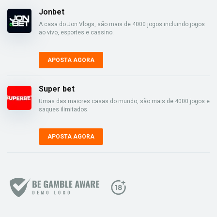
Jonbet
A casa do Jon Vlogs, são mais de 4000 jogos incluindo jogos
ao vivo, esportes e cassino.
APOSTA AGORA
Super bet
Umas das maiores casas do mundo, são mais de 4000 jogos e
saques ilimitados.
APOSTA AGORA