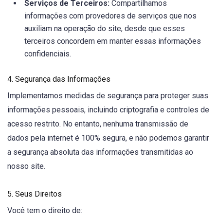
Serviços de Terceiros:
Compartilhamos
informações com provedores de serviços que nos
auxiliam na operação do site, desde que esses
terceiros concordem em manter essas informações
confidenciais.
4. Segurança das Informações
Implementamos medidas de segurança para proteger suas
informações pessoais, incluindo criptografia e controles de
acesso restrito. No entanto, nenhuma transmissão de
dados pela internet é 100% segura, e não podemos garantir
a segurança absoluta das informações transmitidas ao
nosso site.
5. Seus Direitos
Você tem o direito de: