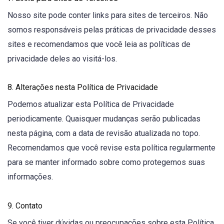
Nosso site pode conter links para sites de terceiros. Não
somos responsáveis pelas práticas de privacidade desses
sites e recomendamos que você leia as políticas de
privacidade deles ao visitá-los.
8. Alterações nesta Política de Privacidade
Podemos atualizar esta Política de Privacidade
periodicamente. Quaisquer mudanças serão publicadas
nesta página, com a data de revisão atualizada no topo.
Recomendamos que você revise esta política regularmente
para se manter informado sobre como protegemos suas
informações.
9. Contato
Se você tiver dúvidas ou preocupações sobre esta Política