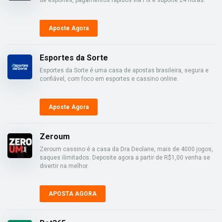
de esportes, pagamentos rápidos via Pix e suporte 24 horas.
Aposte Agora
Esportes da Sorte
Esportes da Sorte é uma casa de apostas brasileira, segura e
confiável, com foco em esportes e cassino online.
Aposte Agora
Zeroum
Zeroum cassino é a casa da Dra Deolane, mais de 4000 jogos,
saques ilimitados. Deposite agora a partir de R$1,00 venha se
divertir na melhor.
APOSTA AGORA