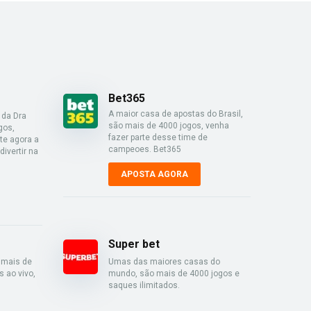
Bet365
A maior casa de apostas do Brasil,
 da Dra
são mais de 4000 jogos, venha
gos,
fazer parte desse time de
te agora a
campeoes. Bet365
divertir na
APOSTA AGORA
Super bet
 mais de
Umas das maiores casas do
s ao vivo,
mundo, são mais de 4000 jogos e
saques ilimitados.