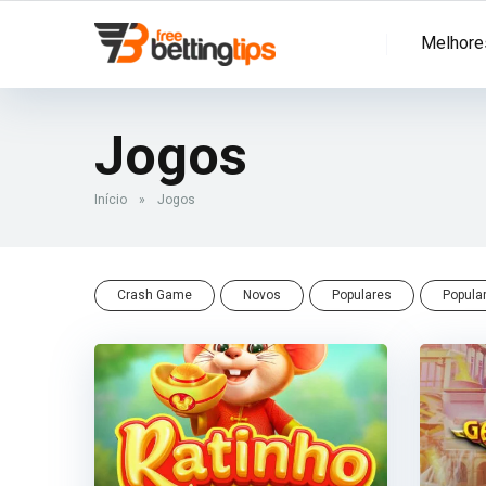
Melhores
Jogos
Início
»
Jogos
Crash Game
Novos
Populares
Popula