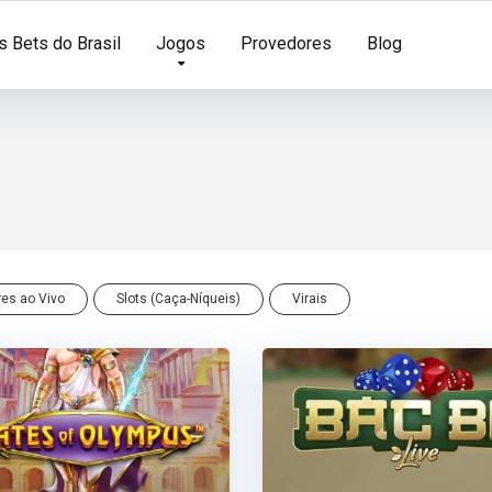
 Bets do Brasil
Jogos
Provedores
Blog
res ao Vivo
Slots (Caça-Níqueis)
Virais