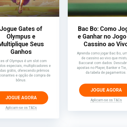
Jogue Gates of
Bac Bo: Como Jo
Olympus e
e Ganhar no Jogo
Multiplique Seus
Cassino ao Viv
Ganhos
Aprenda como jogar Bac Bo, um
de cassino ao vivo que mist
tes of Olympus é um slot com
Baccarat com dados. Descubr
los especiais, multiplicadores e
apostas no Player, Banker e Tie
das grátis, oferecendo prêmios
da tabela de pagamentos.
ionantes e opção de compra de
bônus.
JOGUE AGORA
JOGUE AGORA
Aplicam-se os T&Cs
Aplicam-se os T&Cs