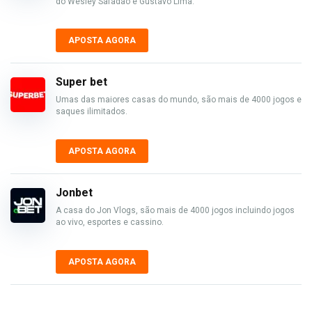
do Wesley Safadao e Gustavo Lima.
APOSTA AGORA
Super bet
Umas das maiores casas do mundo, são mais de 4000 jogos e
saques ilimitados.
APOSTA AGORA
Jonbet
A casa do Jon Vlogs, são mais de 4000 jogos incluindo jogos
ao vivo, esportes e cassino.
APOSTA AGORA