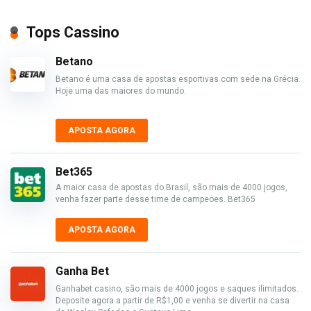
Tops Cassino
Betano
Betano é uma casa de apostas esportivas com sede na Grécia.
Hoje uma das maiores do mundo.
APOSTA AGORA
Bet365
A maior casa de apostas do Brasil, são mais de 4000 jogos,
venha fazer parte desse time de campeoes. Bet365
APOSTA AGORA
Ganha Bet
Ganhabet casino, são mais de 4000 jogos e saques ilimitados.
Deposite agora a partir de R$1,00 e venha se divertir na casa