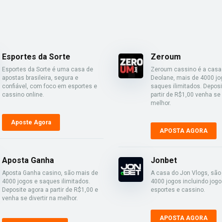
Esportes da Sorte
Zeroum
Esportes da Sorte é uma casa de
Zeroum cassino é a casa
apostas brasileira, segura e
Deolane, mais de 4000 jo
confiável, com foco em esportes e
saques ilimitados. Deposi
cassino online.
partir de R$1,00 venha se 
melhor.
Aposte Agora
APOSTA AGORA
Aposta Ganha
Jonbet
Aposta Ganha casino, são mais de
A casa do Jon Vlogs, são
4000 jogos e saques ilimitados.
4000 jogos incluindo jogo
Deposite agora a partir de R$1,00 e
esportes e cassino.
venha se divertir na melhor.
APOSTA AGORA