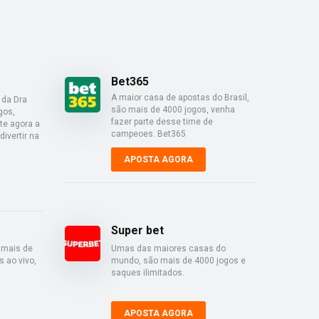
Bet365
A maior casa de apostas do Brasil,
 da Dra
são mais de 4000 jogos, venha
gos,
fazer parte desse time de
te agora a
campeoes. Bet365
divertir na
APOSTA AGORA
Super bet
 mais de
Umas das maiores casas do
s ao vivo,
mundo, são mais de 4000 jogos e
saques ilimitados.
APOSTA AGORA