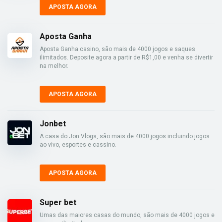
APOSTA AGORA
Aposta Ganha
Aposta Ganha casino, são mais de 4000 jogos e saques
ilimitados. Deposite agora a partir de R$1,00 e venha se divertir
na melhor.
APOSTA AGORA
Jonbet
A casa do Jon Vlogs, são mais de 4000 jogos incluindo jogos
ao vivo, esportes e cassino.
APOSTA AGORA
Super bet
Umas das maiores casas do mundo, são mais de 4000 jogos e