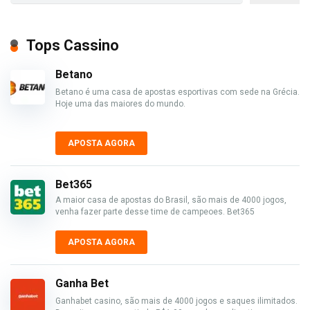
Tops Cassino
Betano
Betano é uma casa de apostas esportivas com sede na Grécia.
Hoje uma das maiores do mundo.
APOSTA AGORA
Bet365
A maior casa de apostas do Brasil, são mais de 4000 jogos,
venha fazer parte desse time de campeoes. Bet365
APOSTA AGORA
Ganha Bet
Ganhabet casino, são mais de 4000 jogos e saques ilimitados.