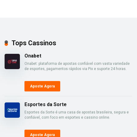
Tops Cassinos
Onabet
Onabet: plataforma de apostas confiável com vasta variedade
de esportes, pagamentos rápidos via Pix e suporte 24 horas.
Aposte Agora
Esportes da Sorte
Esportes da Sorte é uma casa de apostas brasileira, segura e
confiável, com foco em esportes e cassino online.
Aposte Agora