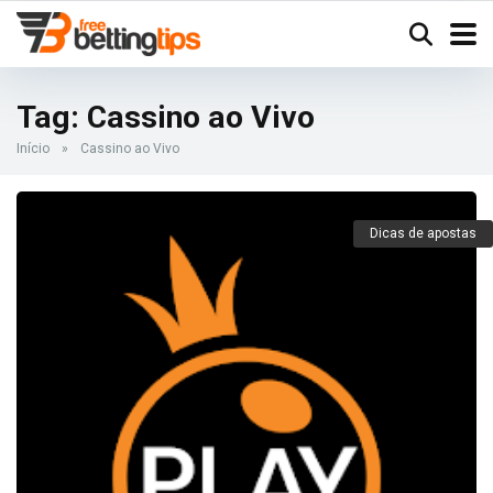
Tag:
Cassino ao Vivo
Início
»
Cassino ao Vivo
Dicas de apostas