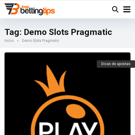
Tag:
Demo Slots Pragmatic
Início
»
Demo Slots Pragmatic
Dicas de apostas