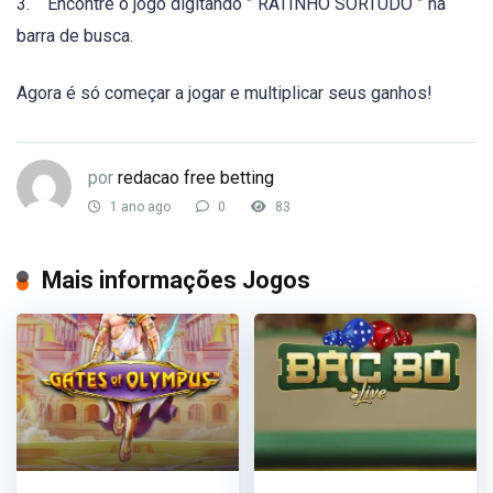
3. Encontre o jogo digitando ” RATINHO SORTUDO ” na
barra de busca.
Agora é só começar a jogar e multiplicar seus ganhos!
por
redacao free betting
1 ano ago
0
83
Mais informações Jogos