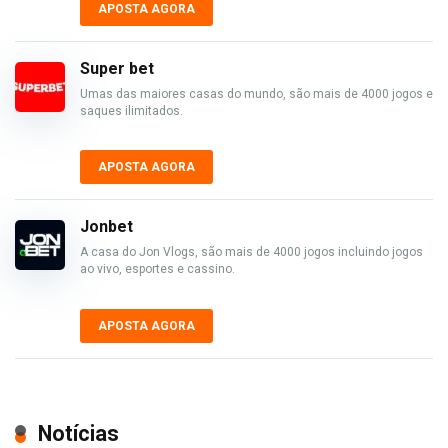
APOSTA AGORA
Super bet
Umas das maiores casas do mundo, são mais de 4000 jogos e
saques ilimitados.
APOSTA AGORA
Jonbet
A casa do Jon Vlogs, são mais de 4000 jogos incluindo jogos
ao vivo, esportes e cassino.
APOSTA AGORA
Notícias