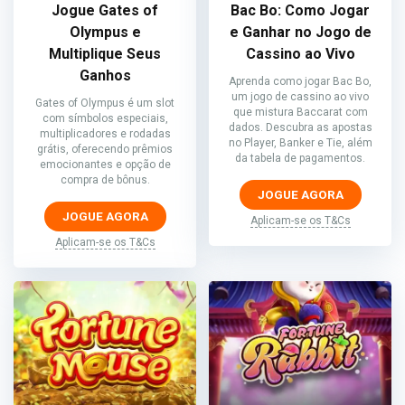
Jogue Gates of
Bac Bo: Como Jogar
Olympus e
e Ganhar no Jogo de
Multiplique Seus
Cassino ao Vivo
Ganhos
Aprenda como jogar Bac Bo,
um jogo de cassino ao vivo
Gates of Olympus é um slot
que mistura Baccarat com
com símbolos especiais,
dados. Descubra as apostas
multiplicadores e rodadas
no Player, Banker e Tie, além
grátis, oferecendo prêmios
da tabela de pagamentos.
emocionantes e opção de
compra de bônus.
JOGUE AGORA
JOGUE AGORA
Aplicam-se os T&Cs
Aplicam-se os T&Cs