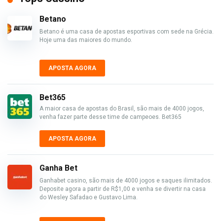
Betano
Betano é uma casa de apostas esportivas com sede na Grécia.
Hoje uma das maiores do mundo.
APOSTA AGORA
Bet365
A maior casa de apostas do Brasil, são mais de 4000 jogos,
venha fazer parte desse time de campeoes. Bet365
APOSTA AGORA
Ganha Bet
Ganhabet casino, são mais de 4000 jogos e saques ilimitados.
Deposite agora a partir de R$1,00 e venha se divertir na casa
do Wesley Safadao e Gustavo Lima.