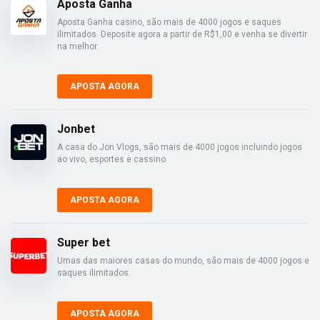
Aposta Ganha
Aposta Ganha casino, são mais de 4000 jogos e saques
ilimitados. Deposite agora a partir de R$1,00 e venha se divertir
na melhor.
APOSTA AGORA
Jonbet
A casa do Jon Vlogs, são mais de 4000 jogos incluindo jogos
ao vivo, esportes e cassino.
APOSTA AGORA
Super bet
Umas das maiores casas do mundo, são mais de 4000 jogos e
saques ilimitados.
APOSTA AGORA