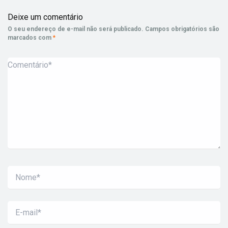
Deixe um comentário
O seu endereço de e-mail não será publicado.
Campos obrigatórios são
marcados com
*