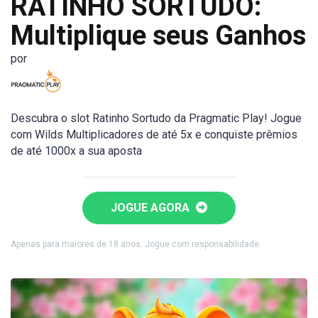
RATINHO SORTUDO:
Multiplique seus Ganhos
por
Descubra o slot Ratinho Sortudo da Pragmatic Play! Jogue
com Wilds Multiplicadores de até 5x e conquiste prêmios
de até 1000x a sua aposta
JOGUE AGORA
Apenas para maiores de 18 anos. Jogue com responsabilidade.