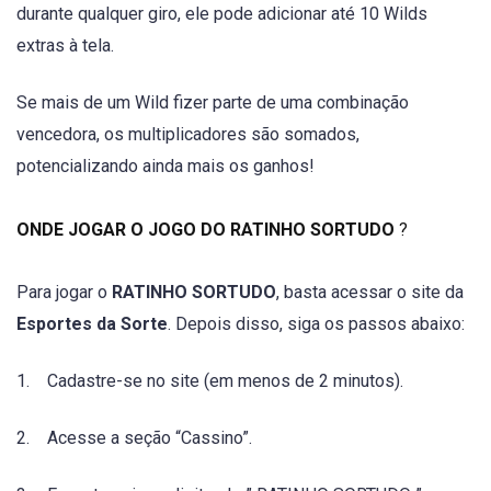
durante qualquer giro, ele pode adicionar até 10 Wilds
extras à tela.
Se mais de um Wild fizer parte de uma combinação
vencedora, os multiplicadores são somados,
potencializando ainda mais os ganhos!
ONDE JOGAR O JOGO DO RATINHO SORTUDO
?
Para jogar o
RATINHO SORTUDO
, basta acessar o site da
Esportes da Sorte
. Depois disso, siga os passos abaixo:
1. Cadastre-se no site (em menos de 2 minutos).
2. Acesse a seção “Cassino”.