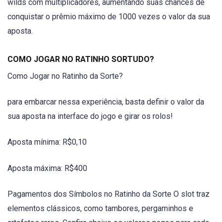
wilds com multiplicadores, aumentando suas chances de
conquistar o prêmio máximo de 1000 vezes o valor da sua
aposta.
COMO JOGAR NO RATINHO SORTUDO?
Como Jogar no Ratinho da Sorte?
para embarcar nessa experiência, basta definir o valor da
sua aposta na interface do jogo e girar os rolos!
Aposta mínima: R$0,10
Aposta máxima: R$400
Pagamentos dos Símbolos no Ratinho da Sorte O slot traz
elementos clássicos, como tambores, pergaminhos e