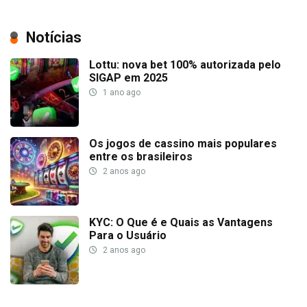
Notícias
Lottu: nova bet 100% autorizada pelo
SIGAP em 2025
1 ano ago
Os jogos de cassino mais populares
entre os brasileiros
2 anos ago
KYC: O Que é e Quais as Vantagens
Para o Usuário
2 anos ago