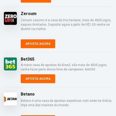
Zeroum
Zeroum cassino é a casa da Dra Deolane, mais de 4000 jogos,
saques ilimitados. Deposite agora a partir de R$1,00 venha se
divertir na melhor.
APOSTA AGORA
Bet365
A maior casa de apostas do Brasil, são mais de 4000 jogos,
venha fazer parte desse time de campeoes. Bet365
APOSTA AGORA
Betano
Betano é uma casa de apostas esportivas com sede na Grécia.
Hoje uma das maiores do mundo.