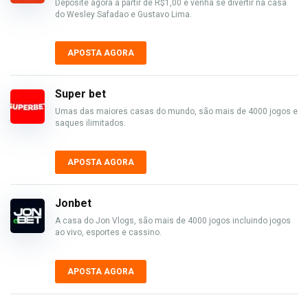
Deposite agora a partir de R$1,00 e venha se divertir na casa
do Wesley Safadao e Gustavo Lima.
APOSTA AGORA
Super bet
Umas das maiores casas do mundo, são mais de 4000 jogos e
saques ilimitados.
APOSTA AGORA
Jonbet
A casa do Jon Vlogs, são mais de 4000 jogos incluindo jogos
ao vivo, esportes e cassino.
APOSTA AGORA