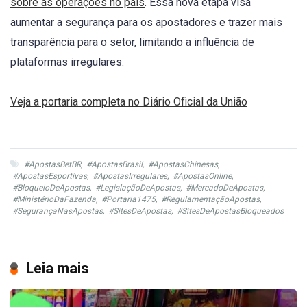
sobre as operações no país
. Essa nova etapa visa
aumentar a segurança para os apostadores e trazer mais
transparência para o setor, limitando a influência de
plataformas irregulares.
Veja a portaria completa no Diário Oficial da União
#ApostasBetBR
,
#ApostasBrasil
,
#ApostasChinesas
,
#ApostasEsportivas
,
#ApostasIrregulares
,
#ApostasOnline
,
#BloqueioDeApostas
,
#LegislaçãoDeApostas
,
#MercadoDeApostas
,
#MinistérioDaFazenda
,
#Portaria1475
,
#RegulamentaçãoApostas
,
#SegurançaNasApostas
,
#SitesDeApostas
,
#SitesDeApostasBloqueados
Leia mais