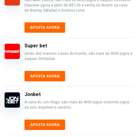
Deposite agora a partir de R$1,00 e venha se divertir na casa
do Wesley Safadao e Gustavo Lima.
APOSTA AGORA
Super bet
Umas das maiores casas do mundo, são mais de 4000 jogos e
saques ilimitados.
APOSTA AGORA
Jonbet
A casa do Jon Vlogs, são mais de 4000 jogos incluindo jogos
ao vivo, esportes e cassino.
APOSTA AGORA