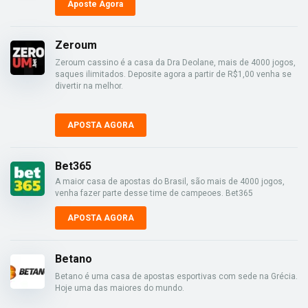
Aposte Agora
Zeroum
Zeroum cassino é a casa da Dra Deolane, mais de 4000 jogos,
saques ilimitados. Deposite agora a partir de R$1,00 venha se
divertir na melhor.
APOSTA AGORA
Bet365
A maior casa de apostas do Brasil, são mais de 4000 jogos,
venha fazer parte desse time de campeoes. Bet365
APOSTA AGORA
Betano
Betano é uma casa de apostas esportivas com sede na Grécia.
Hoje uma das maiores do mundo.