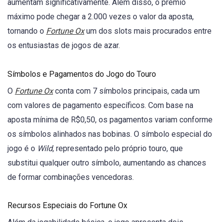
aumentam significativamente. Além disso, o prêmio
máximo pode chegar a 2.000 vezes o valor da aposta,
tornando o
Fortune Ox
um dos slots mais procurados entre
os entusiastas de jogos de azar.
Símbolos e Pagamentos do Jogo do Touro
O
Fortune Ox
conta com 7 símbolos principais, cada um
com valores de pagamento específicos. Com base na
aposta mínima de R$0,50, os pagamentos variam conforme
os símbolos alinhados nas bobinas. O símbolo especial do
jogo é o
Wild
, representado pelo próprio touro, que
substitui qualquer outro símbolo, aumentando as chances
de formar combinações vencedoras.
Recursos Especiais do Fortune Ox