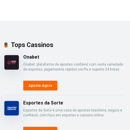
Tops Cassinos
Onabet
Onabet: plataforma de apostas confiável com vasta variedade
de esportes, pagamentos rápidos via Pix e suporte 24 horas.
Aposte Agora
Esportes da Sorte
Esportes da Sorte é uma casa de apostas brasileira, segura e
confiável, com foco em esportes e cassino online.