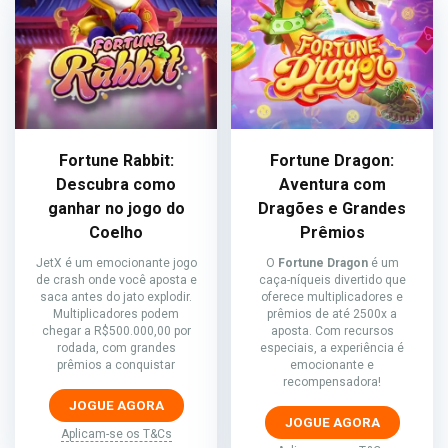
Fortune Rabbit:
Fortune Dragon:
Descubra como
Aventura com
ganhar no jogo do
Dragões e Grandes
Coelho
Prêmios
JetX é um emocionante jogo
O
Fortune Dragon
é um
de crash onde você aposta e
caça-níqueis divertido que
saca antes do jato explodir.
oferece multiplicadores e
Multiplicadores podem
prêmios de até 2500x a
chegar a R$500.000,00 por
aposta. Com recursos
rodada, com grandes
especiais, a experiência é
prêmios a conquistar
emocionante e
recompensadora!
JOGUE AGORA
JOGUE AGORA
Aplicam-se os T&Cs