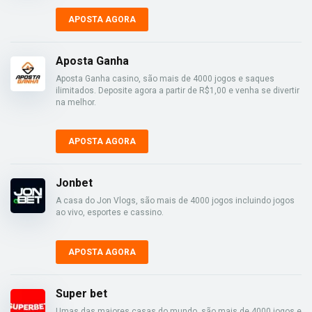
APOSTA AGORA
Aposta Ganha
Aposta Ganha casino, são mais de 4000 jogos e saques
ilimitados. Deposite agora a partir de R$1,00 e venha se divertir
na melhor.
APOSTA AGORA
Jonbet
A casa do Jon Vlogs, são mais de 4000 jogos incluindo jogos
ao vivo, esportes e cassino.
APOSTA AGORA
Super bet
Umas das maiores casas do mundo, são mais de 4000 jogos e