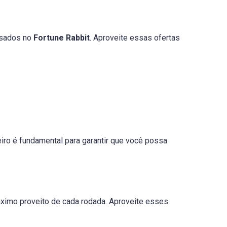
usados no
Fortune Rabbit
. Aproveite essas ofertas
iro é fundamental para garantir que você possa
máximo proveito de cada rodada. Aproveite esses