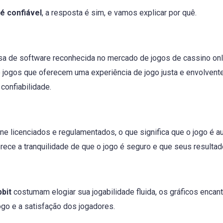
 é confiável
, a resposta é sim, e vamos explicar por quê.
a de software reconhecida no mercado de jogos de cassino onl
 jogos que oferecem uma experiência de jogo justa e envolvent
confiabilidade.
e licenciados e regulamentados, o que significa que o jogo é au
rece a tranquilidade de que o jogo é seguro e que seus resultad
bit
costumam elogiar sua jogabilidade fluida, os gráficos enca
ogo e a satisfação dos jogadores.