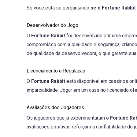
Se você está se perguntando
se o Fortune Rabbit
Desenvolvedor do Jogo
O
Fortune Rabbit
foi desenvolvido por uma empres
compromisso com a qualidade e segurança, criando
de qualidade da desenvolvedora, o que garante sua 
Licenciamento e Regulação
O
Fortune Rabbit
está disponível em cassinos onlin
imparcialidade. Jogar em um cassino licenciado ofe
Avaliações dos Jogadores
Os jogadores que já experimentaram o
Fortune Rab
avaliações positivas reforçam a confiabilidade do j