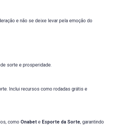
deração e não se deixe levar pela emoção do
 de sorte e prosperidade.
rte. Inclui recursos como rodadas grátis e
ados, como
Onabet
e
Esporte da Sorte
, garantindo