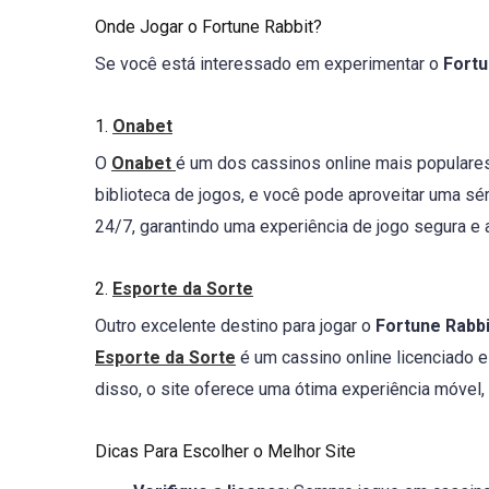
Onde Jogar o Fortune Rabbit?
Se você está interessado em experimentar o
Fortu
1.
Onabet
O
Onabet
é um dos cassinos online mais populares 
biblioteca de jogos, e você pode aproveitar uma s
24/7, garantindo uma experiência de jogo segura e 
2.
Esporte da Sorte
Outro excelente destino para jogar o
Fortune Rabbi
Esporte da Sorte
é um cassino online licenciado e
disso, o site oferece uma ótima experiência móvel,
Dicas Para Escolher o Melhor Site