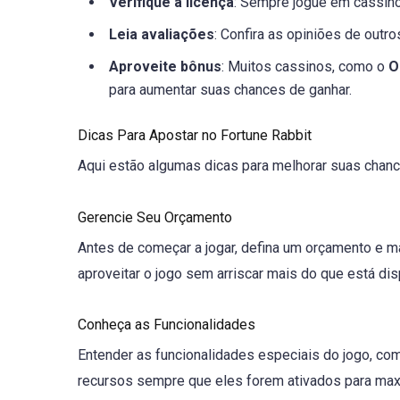
Verifique a licença
: Sempre jogue em cassino
Leia avaliações
: Confira as opiniões de outro
Aproveite bônus
: Muitos cassinos, como o
O
para aumentar suas chances de ganhar.
Dicas Para Apostar no Fortune Rabbit
Aqui estão algumas dicas para melhorar suas chan
Gerencie Seu Orçamento
Antes de começar a jogar, defina um orçamento e ma
aproveitar o jogo sem arriscar mais do que está dis
Conheça as Funcionalidades
Entender as funcionalidades especiais do jogo, com
recursos sempre que eles forem ativados para max