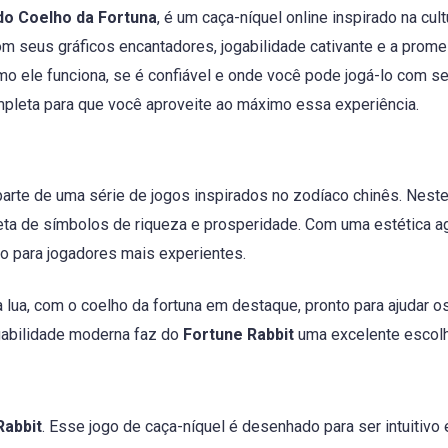
do Coelho da Fortuna
, é um caça-níquel online inspirado na cul
s com seus gráficos encantadores, jogabilidade cativante e a pro
omo ele funciona, se é confiável e onde você pode jogá-lo com 
mpleta para que você aproveite ao máximo essa experiência.
arte de uma série de jogos inspirados no zodíaco chinês. Neste 
leta de símbolos de riqueza e prosperidade. Com uma estética a
nto para jogadores mais experientes.
a lua, com o coelho da fortuna em destaque, pronto para ajudar 
gabilidade moderna faz do
Fortune Rabbit
uma excelente escolh
Rabbit
. Esse jogo de caça-níquel é desenhado para ser intuitivo