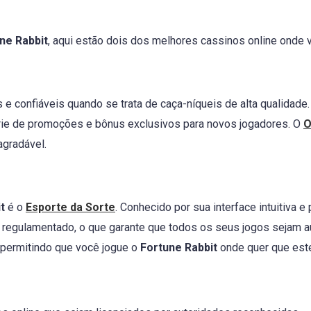
ne Rabbit
, aqui estão dois dos melhores cassinos online onde 
e confiáveis quando se trata de caça-níqueis de alta qualidade
érie de promoções e bônus exclusivos para novos jogadores. O
O
agradável.
t
é o
Esporte da Sorte
. Conhecido por sua interface intuitiva 
 regulamentado, o que garante que todos os seus jogos sejam aud
 permitindo que você jogue o
Fortune Rabbit
onde quer que este