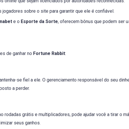
s online que sejam licenciados por autoridades reconhecidas.
s jogadores sobre o site para garantir que ele é confiável.
nabet
e o
Esporte da Sorte
, oferecem bônus que podem ser 
ces de ganhar no
Fortune Rabbit
:
ntenha-se fiel a ele. O gerenciamento responsável do seu dinhe
posto a perder.
o rodadas grátis e multiplicadores, pode ajudar você a tirar o 
imizar seus ganhos.